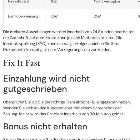
Paysafecard
10€
Nicht verfügbar
Banküberweisung
25€
25€
3
Die meisten Auszahlungen werden innerhalb von 24 Stunden bearbeitet,
die Gutschrift auf dem Konto kann je nach Methode variieren. Die
Identitätsprüfung (KYC) kann einmalig erfolgen; reichen Sie Ihre
Dokumente frühzeitig ein, um Verzögerungen zu vermeiden.
Fix It Fast
Einzahlung wird nicht
gutgeschrieben
Überprüfen Sie, ob Sie die richtige Transaktions-ID eingegeben haben.
Wenden Sie sich an den Kundendienst mit einem Screenshot der
Zahlung. Meist wird das Problem innerhalb von 30 Minuten gelöst.
Bonus nicht erhalten
Stellen Sie sicher, dass Sie den Bonuscode eingegeben haben und die