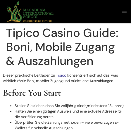
Tipico Casino Guide:
Boni, Mobile Zugang
& Auszahlungen
Dieser praktische Leitfaden zu
Tipico
konzentriert sich auf das, was
wirklich zählt: Boni, mobiler Zugang und pünktliche Auszahlungen.
Before You Start
Stellen Sie sicher, dass Sie volljährig sind (mindestens 18 Jahre).
Halten Sie einen gültigen Ausweis und eine aktuelle Adresse für
die Verifizierung bereit.
Überprüfen Sie die Zahlungsmethoden – viele bevorzugen E-
Wallets für schnelle Auszahlungen.