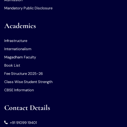
Mandatory Public Disclosure
Academics
Infrastructure
Internationalism
Magadham Faculty
Book List
Fee Structure 2025-26
Class Wise Student Strength
CBSE Information
Contact Details
+91 91099 19401