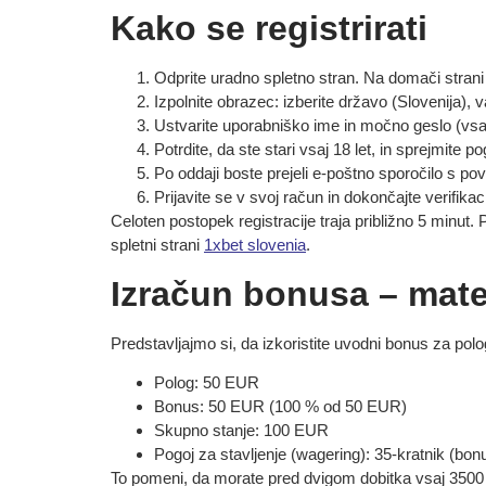
Kako se registrirati
Odprite uradno spletno stran. Na domači strani 
Izpolnite obrazec: izberite državo (Slovenija),
Ustvarite uporabniško ime in močno geslo (vsaj
Potrdite, da ste stari vsaj 18 let, in sprejmite p
Po oddaji boste prejeli e-poštno sporočilo s pov
Prijavite se v svoj račun in dokončajte verifika
Celoten postopek registracije traja približno 5 minu
spletni strani
1xbet slovenia
.
Izračun bonusa – mat
Predstavljajmo si, da izkoristite uvodni bonus za 
Polog: 50 EUR
Bonus: 50 EUR (100 % od 50 EUR)
Skupno stanje: 100 EUR
Pogoj za stavljenje (wagering): 35-kratnik (b
To pomeni, da morate pred dvigom dobitka vsaj 3500 