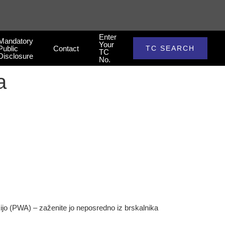
Enter
Mandatory
Your
Public
Contact
TC SEARCH
TC
Disclosure
No.
a
acijo (PWA) – zaženite jo neposredno iz brskalnika