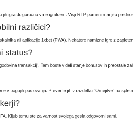
 ki jih igra dolgoročno vrne igralcem. Višji RTP pomeni manjšo prednos
ilni različici?
rskalnika ali aplikacije 1xbet (PWA). Nekatere namizne igre z zapleten
i status?
godovina transakcij”. Tam boste videli stanje bonusov in preostale zah
v pogojih poslovanja. Preverite jih v razdelku “Omejitve” na spletni
kerji?
 2FA. Kljub temu ste za varnost svojega gesla odgovorni sami.