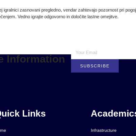
tej igralnici zasnovani pregledno, vendar zahtevajo pozornost pri po
čenjem. Vedno igrajte odgovorno in določite lastne omejitve.
e Information
SUBSCRIBE
uick Links
Academic
ome
Infrastructure