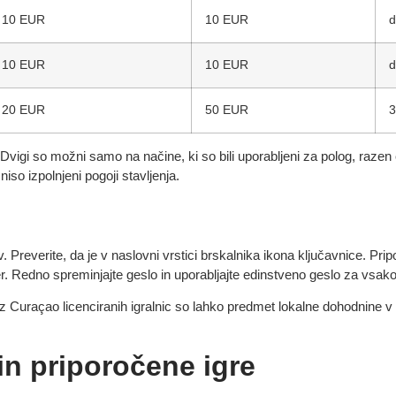
10 EUR
10 EUR
d
10 EUR
10 EUR
d
20 EUR
50 EUR
3
 Dvigi so možni samo na načine, ki so bili uporabljeni za polog, razen
iso izpolnjeni pogoji stavljenja.
. Preverite, da je v naslovni vrstici brskalnika ikona ključavnice. Pr
r. Redno spreminjajte geslo in uporabljajte edinstveno geslo za vsak
z Curaçao licenciranih igralnic so lahko predmet lokalne dohodnine v Sl
in priporočene igre