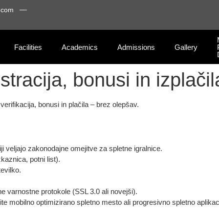
.com
Facilities
Academics
Admissions
Gallery
tracija, bonusi in izplačil
erifikacija, bonusi in plačila – brez olepšav.
niji veljajo zakonodajne omejitve za spletne igralnice.
aznica, potni list).
evilko.
e varnostne protokole (SSL 3.0 ali novejši).
abite mobilno optimizirano spletno mesto ali progresivno spletno aplik