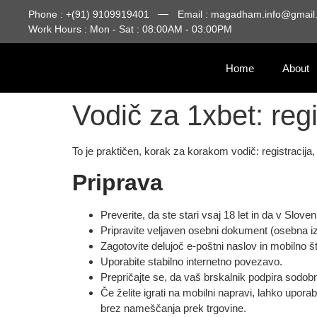
Phone : +(91) 9109919401
Email : magadham.info@gmail
Work Hours : Mon - Sat : 08:00AM - 03:00PM
Home
About
Vodič za 1xbet: regis
To je praktičen, korak za korakom vodič: registracija, v
Priprava
Preverite, da ste stari vsaj 18 let in da v Slove
Pripravite veljaven osebni dokument (osebna izk
Zagotovite delujoč e-poštni naslov in mobilno št
Uporabite stabilno internetno povezavo.
Prepričajte se, da vaš brskalnik podpira sodobn
Če želite igrati na mobilni napravi, lahko upor
brez nameščanja prek trgovine.