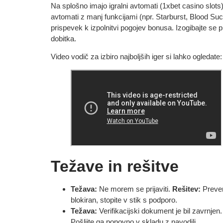
Na splošno imajo igralni avtomati (1xbet casino slots
avtomati z manj funkcijami (npr. Starburst, Blood Suc
prispevek k izpolnitvi pogojev bonusa. Izogibajte se 
dobitka.
Video vodič za izbiro najboljših iger si lahko ogledate:
Težave in rešitve
Težava:
Ne morem se prijaviti.
Rešitev:
Prever
blokiran, stopite v stik s podporo.
Težava:
Verifikacijski dokument je bil zavrnjen
Pošljite ga ponovno v skladu z navodili.