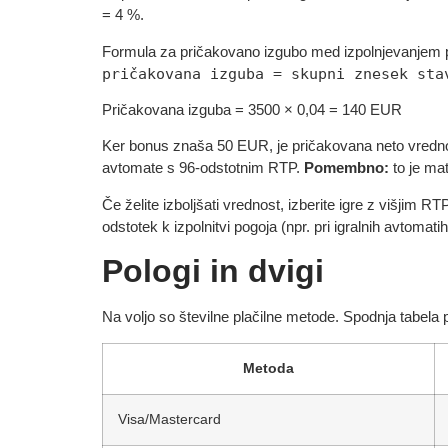
= 4 %.
Formula za pričakovano izgubo med izpolnjevanjem 
pričakovana izguba = skupni znesek sta
Pričakovana izguba = 3500 × 0,04 = 140 EUR
Ker bonus znaša 50 EUR, je pričakovana neto vrednos
avtomate s 96‑odstotnim RTP.
Pomembno:
to je ma
Če želite izboljšati vrednost, izberite igre z višjim 
odstotek k izpolnitvi pogoja (npr. pri igralnih avtomat
Pologi in dvigi
Na voljo so številne plačilne metode. Spodnja tabela
Metoda
Visa/Mastercard