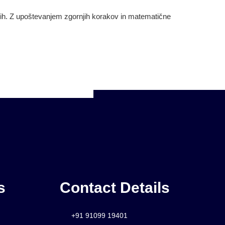
gojih. Z upoštevanjem zgornjih korakov in matematične
s
Contact Details
+91 91099 19401