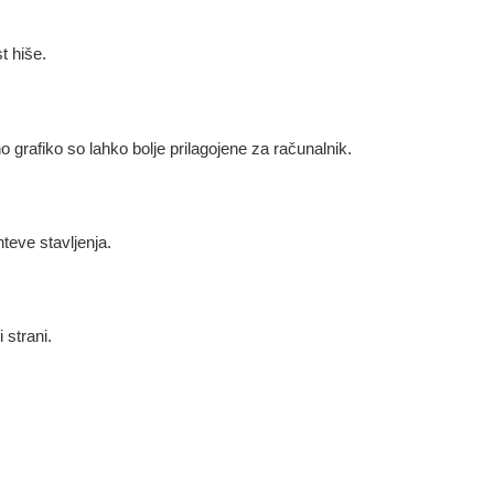
t hiše.
o grafiko so lahko bolje prilagojene za računalnik.
teve stavljenja.
 strani.