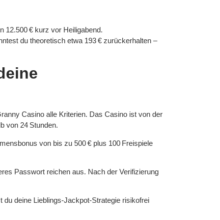
n 12.500 € kurz vor Heiligabend.
nntest du theoretisch etwa 193 € zurückerhalten –
deine
ranny Casino alle Kriterien. Das Casino ist von der
lb von 24 Stunden.
mmensbonus von bis zu 500 € plus 100 Freispiele
cheres Passwort reichen aus. Nach der Verifizierung
du deine Lieblings‑Jackpot‑Strategie risikofrei