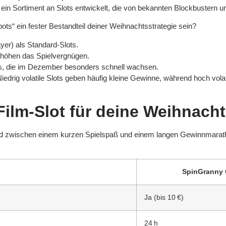
ein Sortiment an Slots entwickelt, die von bekannten Blockbustern und
ts“ ein fester Bestandteil deiner Weihnachtsstrategie sein?
yer) als Standard‑Slots.
rhöhen das Spielvergnügen.
ots, die im Dezember besonders schnell wachsen.
 Niedrig volatile Slots geben häufig kleine Gewinne, während hoch vola
Film‑Slot für deine Weihnach
ed zwischen einem kurzen Spielspaß und einem langen Gewinnmaratho
SpinGranny 
Ja (bis 10 €)
24 h