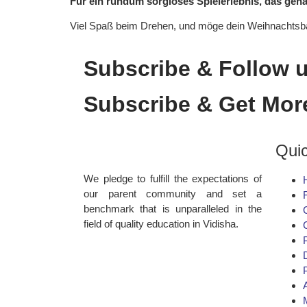
Für ein rundum sorgloses Spielerlebnis, das gen
Viel Spaß beim Drehen, und möge dein Weihnachtsb
Subscribe & Follow 
Subscribe & Get Mor
Quic
We pledge to fulfill the expectations of
our parent community and set a
F
benchmark that is unparalleled in the
field of quality education in Vidisha.