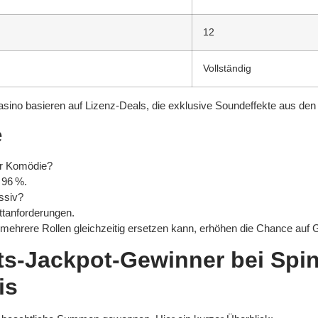
12
Vollständig
sino basieren auf Lizenz‑Deals, die exklusive Soundeffekte aus den 
e
er Komödie?
 96 %.
ssiv?
ttanforderungen.
 mehrere Rollen gleichzeitig ersetzen kann, erhöhen die Chance auf G
ts‑Jackpot‑Gewinner bei Spi
is