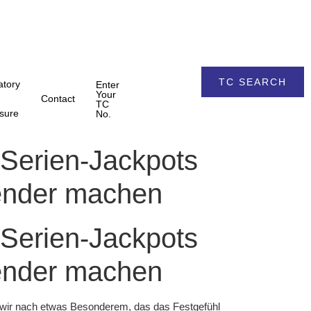
TC SEARCH
tory
Enter
Your
Contact
TC
osure
No.
 Serien‑Jackpots
zender machen
 Serien‑Jackpots
zender machen
n wir nach etwas Besonderem, das das Festgefühl